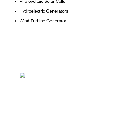
Photovoltaic Solar Cells
Hydroelectric Generators
Wind Turbine Generator
Selamat datang di perusahaan terkemuka yang
memberikan layanan yang menggabungkan kualitas,
keandalan, dan kepatuhan!
blog terbaru