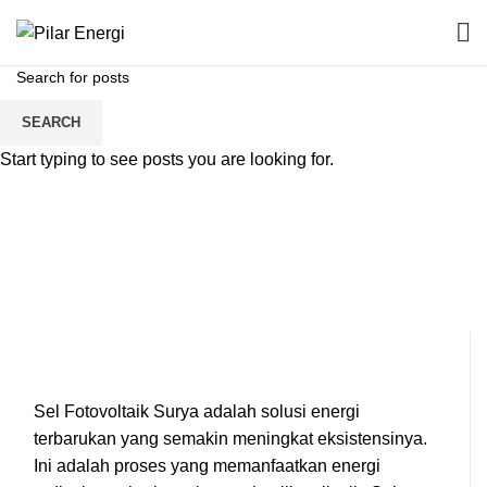
PHOTOVOLTAIC SOLAR
SEARCH
CELLS
Start typing to see posts you are looking for.
Catu daya putar tanpa gangguan (Rotary UPS) dengan
penyimpanan energi roda gila inersia tanpa mesin
diesel digabungkan.
Sel Fotovoltaik Surya adalah solusi energi
terbarukan yang semakin meningkat eksistensinya.
Ini adalah proses yang memanfaatkan energi